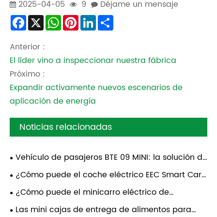
2025-04-05
9
Déjame un mensaje
Facebook
X
WhatsApp
Pinterest
LinkedIn
Share
Anterior :
El líder vino a inspeccionar nuestra fábrica
Próximo :
Expandir activamente nuevos escenarios de
aplicación de energía
Noticias relacionadas
Vehículo de pasajeros BTE 09 MINI: la solución de
movilidad urbana de Bontu
¿Cómo puede el coche eléctrico EEC Smart Car
resolver sus desafíos diarios de movilidad?
¿Cómo puede el minicarro eléctrico de
pasajeros de la CEE transformar los viajes
Las mini cajas de entrega de alimentos para