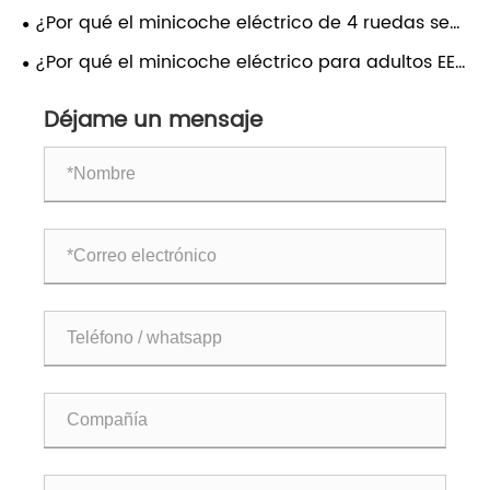
urbanos?
vehículos eléctricos están de moda: una nueva
¿Por qué el minicoche eléctrico de 4 ruedas se
opción liviana y eficiente.
está convirtiendo en la nueva opción de
¿Por qué el minicoche eléctrico para adultos EEC
movilidad urbana?
COC se está convirtiendo en la opción inteligente
Déjame un mensaje
para los desplazamientos urbanos?